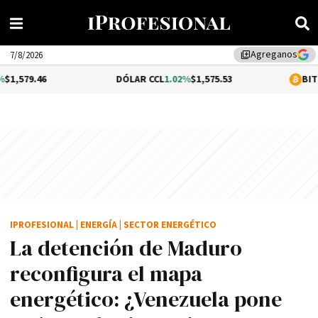
Agreganos
library_add
7/8/2026
6
DÓLAR CCL
1.02%
$1,575.53
BITCOIN
-0.2
IPROFESIONAL
|
ENERGÍA
|
SECTOR ENERGÉTICO
La detención de Maduro
reconfigura el mapa
energético: ¿Venezuela pone