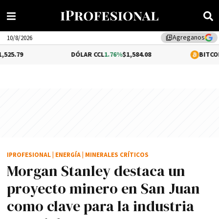
Agreganos
library_add
10/8/2026
DÓLAR CCL
1.76%
$1,584.08
BITCOIN
-1.93%
$6
IPROFESIONAL
|
ENERGÍA
|
MINERALES CRÍTICOS
Morgan Stanley destaca un
proyecto minero en San Juan
como clave para la industria