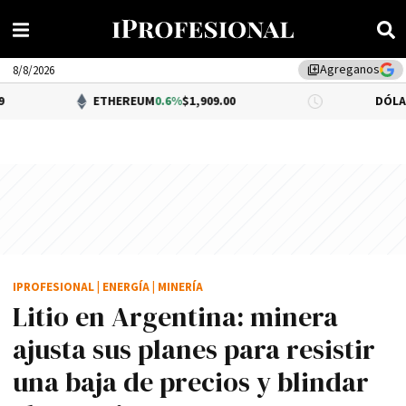
Agreganos
library_add
8/8/2026
ETHEREUM
0.6%
$1,909.00
DÓLAR BNA
0.34%
$
IPROFESIONAL
|
ENERGÍA
|
MINERÍA
Litio en Argentina: minera
ajusta sus planes para resistir
una baja de precios y blindar