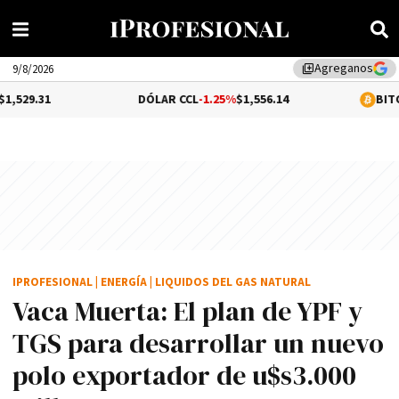
Agreganos
library_add
9/8/2026
DÓLAR CCL
-1.25%
$1,556.14
BITCOIN
-0.1%
$6
IPROFESIONAL
|
ENERGÍA
|
LIQUIDOS DEL GAS NATURAL
Vaca Muerta: El plan de YPF y
TGS para desarrollar un nuevo
polo exportador de u$s3.000