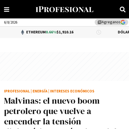
Agreganos
library_add
6/8/2026
ETHEREUM
0.66%
$1,910.16
DÓLAR BNA
0.34%
$
IPROFESIONAL
|
ENERGÍA
|
INTERESES ECONÓMICOS
Malvinas: el nuevo boom
petrolero que vuelve a
encender la tensión