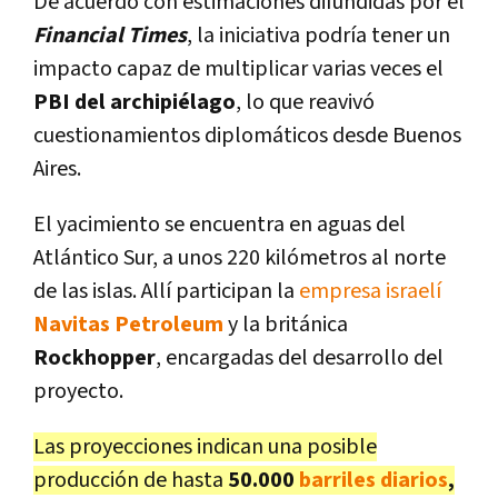
De acuerdo con estimaciones difundidas por el
Financial Times
, la iniciativa podría tener un
impacto capaz de multiplicar varias veces el
PBI del archipiélago
, lo que reavivó
cuestionamientos diplomáticos desde Buenos
Aires.
El yacimiento se encuentra en aguas del
Atlántico Sur, a unos 220 kilómetros al norte
de las islas. Allí participan la
empresa israelí
Navitas Petroleum
y la británica
Rockhopper
, encargadas del desarrollo del
proyecto.
Las proyecciones indican una posible
producción de hasta
50.000
barriles diarios
,