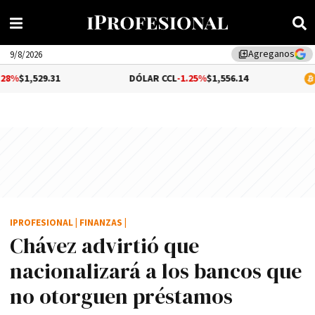
Agreganos
library_add
9/8/2026
29.31
DÓLAR CCL
-1.25%
$1,556.14
BITCOIN
IPROFESIONAL
|
FINANZAS
|
Chávez advirtió que
nacionalizará a los bancos que
no otorguen préstamos