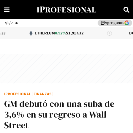
Agreganos
library_add
7/8/2026
ETHEREUM
0.92%
$1,917.32
DÓLAR BNA
$1
IPROFESIONAL
|
FINANZAS
|
GM debutó con una suba de
3,6% en su regreso a Wall
Street