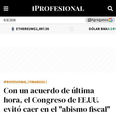
Agreganos
library_add
6/8/2026
HEREUM
$1,897.55
DÓLAR BNA
0.34%
$1,520.00
IPROFESIONAL
|
FINANZAS
|
Con un acuerdo de última
hora, el Congreso de EE.UU.
evitó caer en el "abismo fiscal"