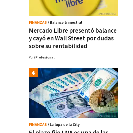
FINANZAS
/ Balance trimestral
Mercado Libre presentó balance
y cayó en Wall Street por dudas
sobre su rentabilidad
Por
iProfesional
FINANZAS
/ La lupa de la City
El plazo fijo UVA es una de las