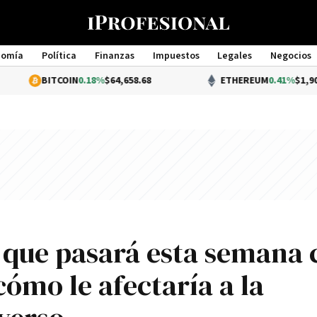
nomía
Política
Finanzas
Impuestos
Legales
Negocios
Management
ITCOIN
0.18%
$64,658.68
ETHEREUM
0.41%
$1,905.45
 que pasará esta semana 
cómo le afectarí­a a la