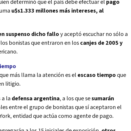
uien determinó que el país debe efectuar el
pago
suma
u$s1.333 millones más intereses, al
en suspenso dicho fallo
y aceptó escuchar no sólo a
a los bonistas que entraron en los
canjes de 2005 y
ricano.
tiempo
 que más llama la atención es el
escaso tiempo
que
n litigio.
s
a la
defensa argentina
, a los que se
sumarán
uales entre el grupo de bonistas que sí aceptaron el
 York, entidad que actúa como agente de pago.
agregarán a los 15 iniciales de exposición,
otros