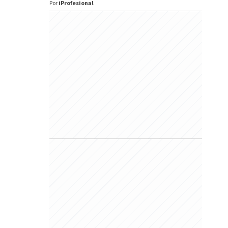
Por
iProfesional