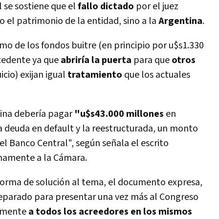
l se sostiene que el
fallo dictado
por el juez
o el patrimonio de la entidad, sino a la
Argentina
.
amo de los fondos buitre (en principio por u$s1.330
cedente ya que
abriría la puerta
para que
otros
cio) exijan igual
tratamiento
que los actuales
tina debería pagar
"u$s43.000 millones
en
la deuda en default y la reestructurada, un monto
l Banco Central", según señala el escrito
namente a la Cámara.
forma de solución al tema, el documento expresa,
reparado para presentar una vez más al Congreso
vamente
a todos los acreedores en los mismos