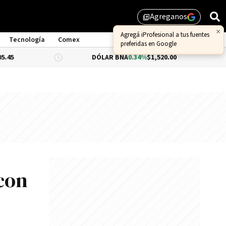
Agreganos
library_add
×
Agregá iProfesional a tus fuentes
Tecnología
Comex
preferidas en Google
DÓLAR BNA
0.34%
$1,520.00
DÓLAR BLU
con