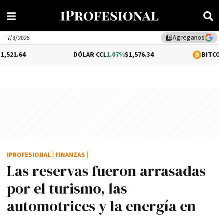
Agreganos
library_add
7/8/2026
DÓLAR CCL
1.07%
$1,576.34
BITCOIN
-0.15%
$64
IPROFESIONAL
|
FINANZAS
|
Las reservas fueron arrasadas
por el turismo, las
automotrices y la energí­a en