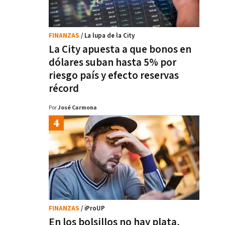
FINANZAS
/ La lupa de la City
La City apuesta a que bonos en
dólares suban hasta 5% por
riesgo país y efecto reservas
récord
Por
José Carmona
FINANZAS
/ iProUP
En los bolsillos no hay plata,