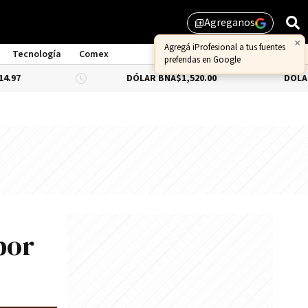
Agreganos
library_add
×
Agregá iProfesional a tus fuentes
Tecnología
Comex
preferidas en Google
DÓLAR BNA
$1,520.00
DÓLAR BLUE
-0.6
por