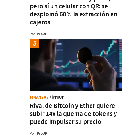
pero sí un celular con QR: se
desplomó 60% la extracción en
cajeros
Por
iProUP
FINANZAS
/ iProUP
Rival de Bitcoin y Ether quiere
subir 14x la quema de tokens y
puede impulsar su precio
Por
iProUP