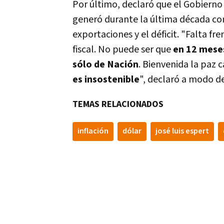
Por último, declaró que el Gobierno
generó durante la última década com
exportaciones y el déficit. "Falta fr
fiscal.
No puede ser que
en 12 meses 
sólo de Nación
. Bienvenida la paz 
es insostenible
", declaró a modo d
TEMAS RELACIONADOS
inflación
dólar
josé luis espert