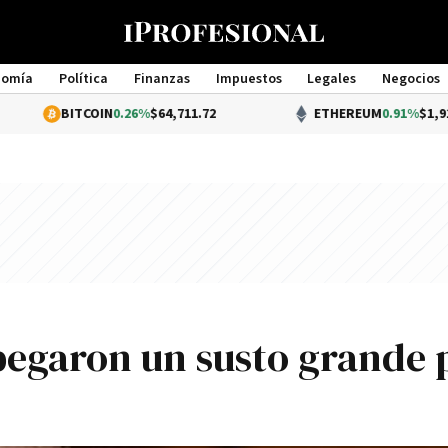
nomía
Política
Finanzas
Impuestos
Legales
Negocios
Management
ITCOIN
0.26%
$64,711.72
ETHEREUM
0.91%
$1,914.97
 pegaron un susto grande 