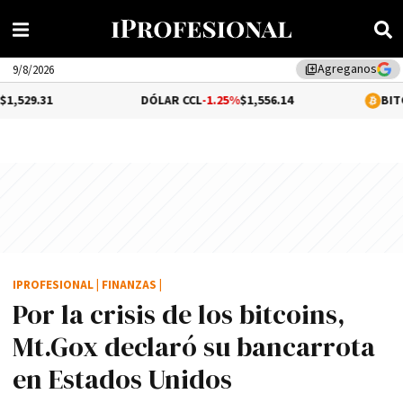
Agreganos
library_add
9/8/2026
DÓLAR CCL
-1.25%
$1,556.14
BITCOIN
0.31%
$
IPROFESIONAL
|
FINANZAS
|
Por la crisis de los bitcoins,
Mt.Gox declaró su bancarrota
en Estados Unidos