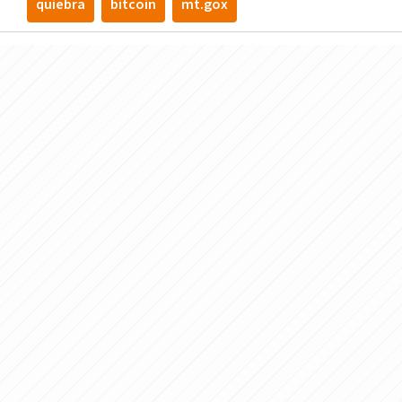
quiebra
bitcoin
mt.gox