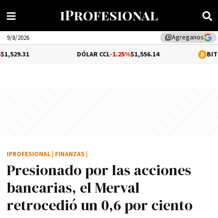
Agreganos
library_add
9/8/2026
DÓLAR CCL
-1.25%
$1,556.14
BITCOIN
-0.1%
$6
IPROFESIONAL
|
FINANZAS
|
Presionado por las acciones
bancarias, el Merval
retrocedió un 0,6 por ciento