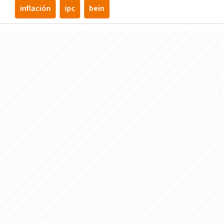
inflación
ipc
bein