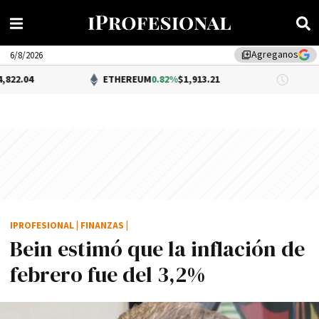
Agreganos
library_add
6/8/2026
ETHEREUM
0.82%
$1,913.21
DÓLAR B
IPROFESIONAL
|
FINANZAS
|
Bein estimó que la inflación de
febrero fue del 3,2%