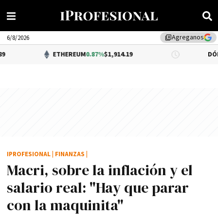
Agreganos
library_add
6/8/2026
ETHEREUM
0.87%
$1,914.19
DÓLAR BNA
0.3
IPROFESIONAL
|
FINANZAS
|
Macri, sobre la inflación y el
salario real: "Hay que parar
con la maquinita"