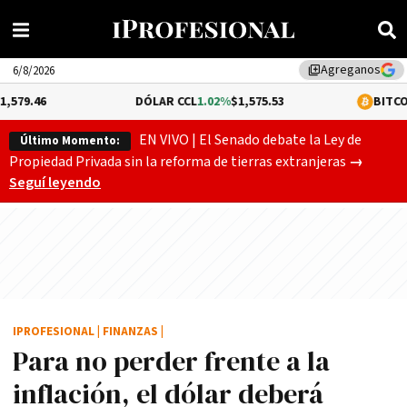
Agreganos
library_add
6/8/2026
DÓLAR CCL
1.02%
$1,575.53
BITCOIN
-0.17%
$
EN VIVO | El Senado debate la Ley de
Último Momento:
Gobierno
Propiedad Privada sin la reforma de tierras extranjeras
→
Seguí leyendo
IPROFESIONAL
|
FINANZAS
|
Para no perder frente a la
inflación, el dólar deberá