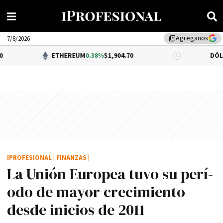
Agreganos
library_add
7/8/2026
ETHEREUM
0.38%
$1,904.70
DÓLAR BNA
0.34
IPROFESIONAL
|
FINANZAS
|
La Unión Europea tuvo su perí­
odo de mayor crecimiento
desde inicios de 2011