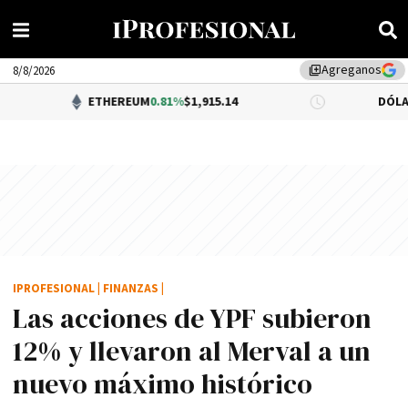
Agreganos
library_add
8/8/2026
ETHEREUM
0.81%
$1,915.14
DÓLAR BNA
$1,520
IPROFESIONAL
|
FINANZAS
|
Las acciones de YPF subieron
12% y llevaron al Merval a un
nuevo máximo histórico