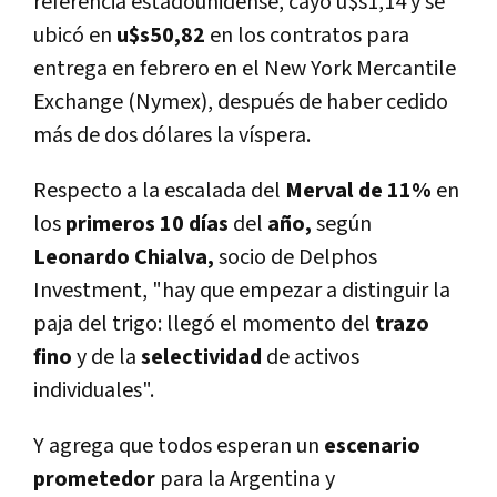
referencia estadounidense, cayó u$s1,14 y se
ubicó en
u$s50,82
en los contratos para
entrega en febrero en el New York Mercantile
Exchange (Nymex), después de haber cedido
más de dos dólares la víspera.
Respecto a la escalada del
Merval de 11%
en
los
primeros 10 días
del
año,
según
Leonardo Chialva,
socio de Delphos
Investment, "hay que empezar a distinguir la
paja del trigo: llegó el momento del
trazo
fino
y de la
selectividad
de activos
individuales".
Y agrega que todos esperan un
escenario
prometedor
para la Argentina y