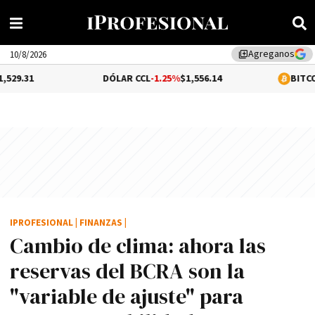
Agreganos
library_add
10/8/2026
DÓLAR CCL
-1.25%
$1,556.14
BITCOIN
0.11%
$65,
IPROFESIONAL
|
FINANZAS
|
Cambio de clima: ahora las
reservas del BCRA son la
"variable de ajuste" para