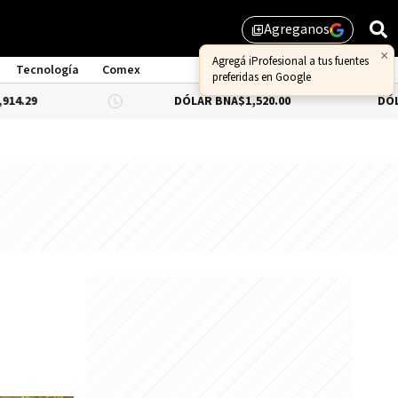
Agreganos
library_add
×
Agregá iProfesional a tus fuentes
Tecnología
Comex
preferidas en Google
DÓLAR BNA
$1,520.00
DÓLAR BLUE
-0.