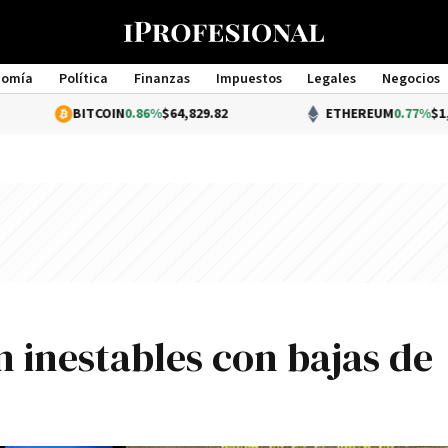
nomía
Política
Finanzas
Impuestos
Legales
Negocios
Management
BITCOIN
0.86%
$64,829.82
ETHEREUM
0.77%
$1,914.29
 inestables con bajas de