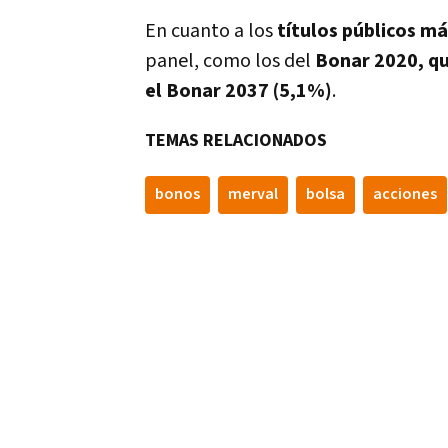
En cuanto a los
tí­tulos públicos m
panel, como los del
Bonar 2020, q
el Bonar 2037 (5,1%)
.
TEMAS RELACIONADOS
bonos
merval
bolsa
acciones