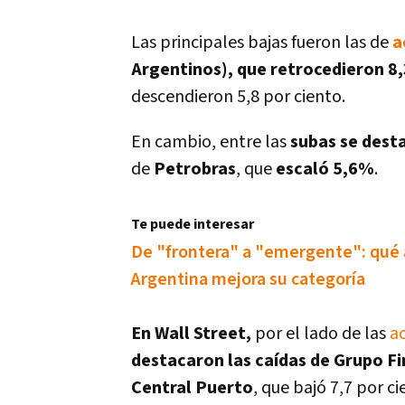
Las principales bajas fueron las de
a
Argentinos), que retrocedieron 8
descendieron 5,8 por ciento.
En cambio, entre las
subas se dest
de
Petrobras
, que
escaló 5,6%
.
Te puede interesar
De "frontera" a "emergente": qué a
Argentina mejora su categorí­a
En Wall Street,
por el lado de las
a
destacaron las caí­das de Grupo Fi
Central Puerto
, que bajó 7,7 por ci