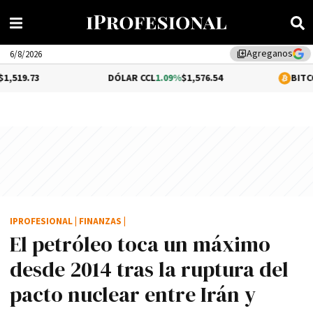
Agreganos
library_add
6/8/2026
DÓLAR CCL
1.09%
$1,576.54
BITCOIN
0.35%
$6
IPROFESIONAL
|
FINANZAS
|
El petróleo toca un máximo
desde 2014 tras la ruptura del
pacto nuclear entre Irán y