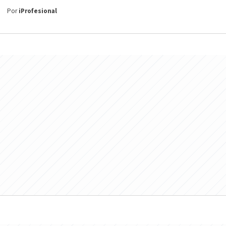
Por
iProfesional