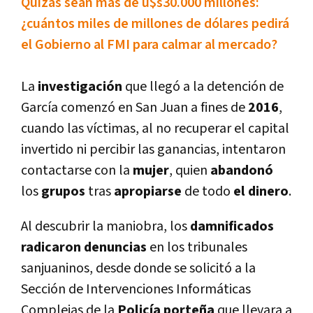
Quizás sean más de u$s30.000 millones:
¿cuántos miles de millones de dólares pedirá
el Gobierno al FMI para calmar al mercado?
La
investigación
que llegó a la detención de
Garcí­a comenzó en San Juan a fines de
2016
,
cuando las ví­ctimas, al no recuperar el capital
invertido ni percibir las ganancias, intentaron
contactarse con la
mujer
, quien
abandonó
los
grupos
tras
apropiarse
de todo
el dinero
.
Al descubrir la maniobra, los
damnificados
radicaron denuncias
en los tribunales
sanjuaninos, desde donde se solicitó a la
Sección de Intervenciones Informáticas
Complejas de la
Policí­a porteña
que llevara a