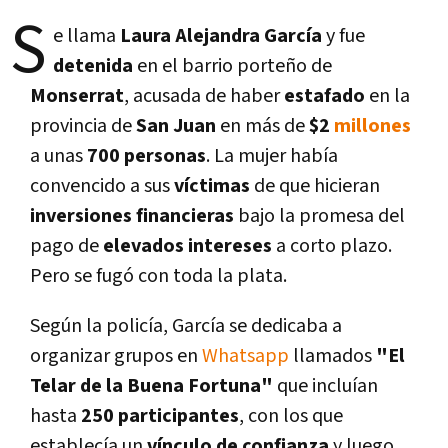
S
e llama
Laura Alejandra Garcí­a
y fue
detenida
en el barrio porteño de
Monserrat
, acusada de haber
estafado
en la
provincia de
San Juan
en más de
$2
millones
a unas
700 personas
. La mujer habí­a
convencido a sus
ví­ctimas
de que hicieran
inversiones financieras
bajo la promesa del
pago de
elevados intereses
a corto plazo.
Pero se fugó con toda la plata.
Según la policí­a, Garcí­a se dedicaba a
organizar grupos en
Whatsapp
llamados
"El
Telar de la Buena Fortuna"
que incluí­an
hasta
250 participantes
, con los que
establecí­a un
ví­nculo de confianza
y luego