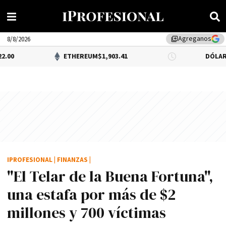
Agreganos
library_add
8/8/2026
ETHEREUM
$1,903.41
DÓLAR BNA
$1,520
IPROFESIONAL
|
FINANZAS
|
"El Telar de la Buena Fortuna",
una estafa por más de $2
millones y 700 ví­ctimas