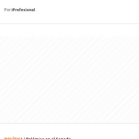
Por
iProfesional