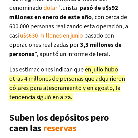
denominado
dólar
‘turista’
pasó de u$s92
millones en enero de este año
, con cerca de
600.000 personas realizando esta operación, a
casi
u$s630 millones en junio
pasado con
operaciones realizadas por
3,3 millones de
personas
", apuntó un informe de Ieral.
Las estimaciones indican que
en julio hubo
otras 4 millones de personas
que adquirieron
dólares para atesoramiento y en
agosto
, la
tendencia siguió
en alza
.
Suben los depósitos pero
caen las
reservas