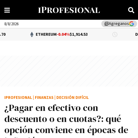
Agreganos
library_add
8/8/2026
ETHEREUM
-0.04%
$1,914.53
DÓLAR BNA
$1
IPROFESIONAL
|
FINANZAS
|
DECISIÓN DIFÍCIL
¿Pagar en efectivo con
descuento o en cuotas?: qué
opción conviene en épocas de