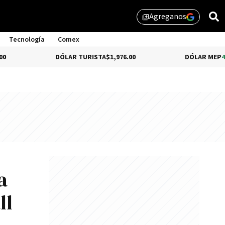
Agreganos
library_add
Tecnología
Comex
DÓLAR TURISTA
$1,976.00
DÓLAR MEP
4.35%
$1,579
a
ll