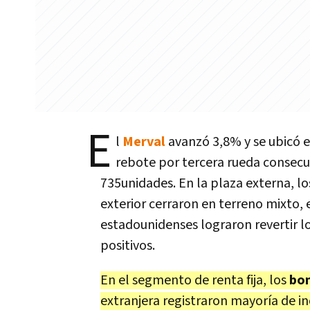
E
l
Merval
avanzó 3,8% y se ubicó e
rebote por tercera rueda consecu
735unidades. En la plaza externa, l
exterior cerraron en terreno mixto, 
estadounidenses lograron revertir lo
positivos.
En el segmento de renta fija, los
bon
extranjera registraron mayoría de i