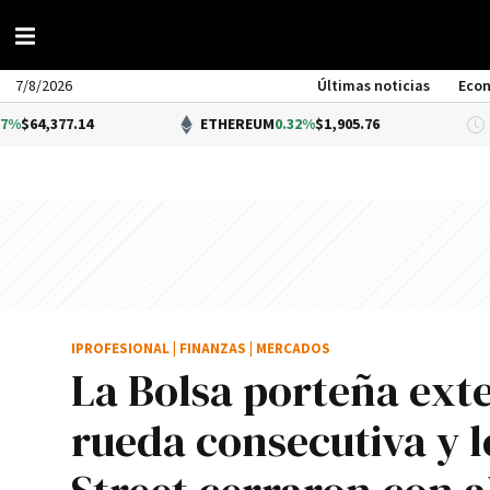
7/8/2026
Últimas noticias
Eco
14
ETHEREUM
0.32%
$1,905.76
DÓ
IPROFESIONAL
|
FINANZAS
|
MERCADOS
La Bolsa porteña exte
rueda consecutiva y l