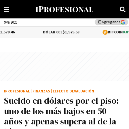
Agreganos
library_add
9/8/2026
DÓLAR CCL
$1,575.53
BITCOIN
0.8%
$64,786.10
IPROFESIONAL
|
FINANZAS
|
EEFECTO DEVALUACIÓN
Sueldo en dólares por el piso:
uno de los más bajos en 50
años y apenas supera al de la