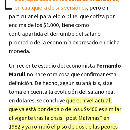
L
en cualquiera de sus versiones
, pero en
particular el paralelo o blue, que cotiza por
encima de los $1.000, tiene como
contrapartida el derrumbe del salario
promedio de la economía expresado en dicha
moneda.
Un reciente estudio del economista
Fernando
Marull
no hace otra cosa que confirmar esta
definición. De hecho, según su análisis, si se
toma en cuenta la evolución del salario real
en dólares, se concluye
que el nivel actual,
que ya está por debajo de los u$s400 es similar
al vigente tras la crisis "post Malvinas" en
1982 y ya rompió el piso de dos de las peores