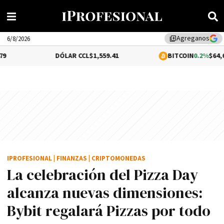
Agreganos
library_add
6/8/2026
DÓLAR CCL
$1,559.41
BITCOIN
0.2%
$64,673.93
IPROFESIONAL
|
FINANZAS
|
CRIPTOMONEDAS
La celebración del Pizza Day
alcanza nuevas dimensiones:
Bybit regalará Pizzas por todo