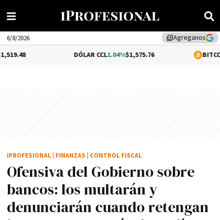
Agreganos
library_add
6/8/2026
DÓLAR CCL
1.04%
$1,575.76
BITCOIN
0.29%
$64,
IPROFESIONAL
|
FINANZAS
|
CONTROL FISCAL
Ofensiva del Gobierno sobre
bancos: los multarán y
denunciarán cuando retengan