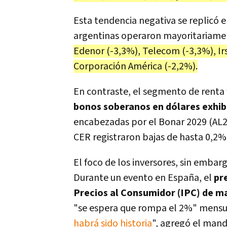
Esta tendencia negativa se replicó 
argentinas operaron mayoritariamen
Edenor (-3,3%), Telecom (-3,3%), Irs
Corporación América (-2,2%).
En contraste, el segmento de renta
bonos soberanos en dólares exhib
encabezadas por el Bonar 2029 (AL29
CER registraron bajas de hasta 0,2%
El foco de los inversores, sin embar
Durante un evento en España, el
pr
Precios al Consumidor (IPC) de m
"se espera que rompa el 2%" mensua
habrá sido historia
", agregó el mand