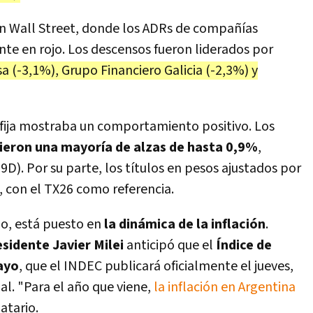
en Wall Street, donde los ADRs de compañías
te en rojo. Los descensos fueron liderados por
a (-3,1%), Grupo Financiero Galicia (-2,3%) y
 fija mostraba un comportamiento positivo. Los
ieron una mayoría de alzas de hasta 0,9%
,
D). Por su parte, los títulos en pesos ajustados por
, con el TX26 como referencia.
go, está puesto en
la dinámica de la inflación
.
esidente Javier Milei
anticipó que el
Índice de
ayo
, que el INDEC publicará oficialmente el jueves,
l. "Para el año que viene,
la inflación en Argentina
atario.