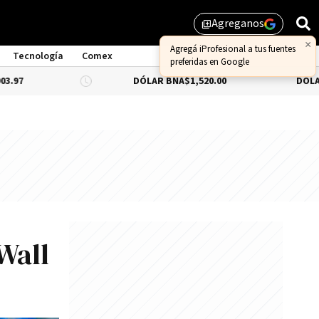
Agreganos
library_add
Tecnología
Comex
DÓLAR BNA
$1,520.00
DÓLAR BLUE
-0.
Wall