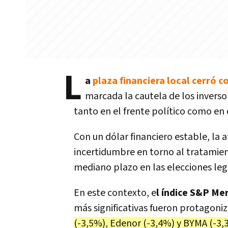
L
a
plaza financiera local cerró 
marcada la cautela de los inverso
tanto en el frente político como en
Con un dólar financiero estable, la a
incertidumbre en torno al tratamient
mediano plazo en las elecciones legi
En este contexto, e
l índice S&P Me
más significativas fueron protagoni
(-3,5%), Edenor (-3,4%) y BYMA (-3,