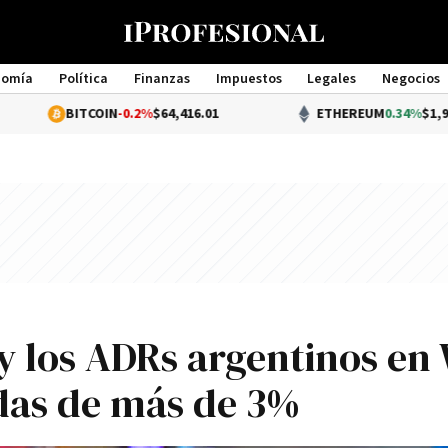
nomía
Política
Finanzas
Impuestos
Legales
Negocios
Management
BITCOIN
-0.2%
$64,416.01
ETHEREUM
0.34%
$1,903.97
y los ADRs argentinos en 
das de más de 3%