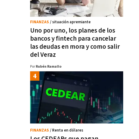
FINANZAS
/ situación apremiante
Uno por uno, los planes de los
bancos y fintech para cancelar
las deudas en mora y como salir
del Veraz
Por
Rubén Ramallo
FINANZAS
/ Renta en dólares
Los CEDEARs que pagan