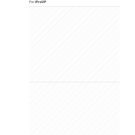
Por
iProUP