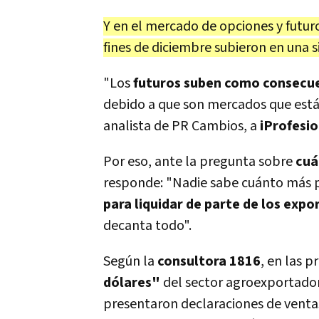
Y en el mercado de opciones y futur
fines de diciembre subieron en una s
"Los
futuros suben como consecuenc
debido a que son mercados que está
analista de PR Cambios, a
iProfesio
Por eso, ante la pregunta sobre
cuá
responde: "Nadie sabe cuánto más p
para liquidar de parte de los expo
decanta todo".
Según la
consultora 1816
, en las 
dólares"
del sector agroexportador
presentaron declaraciones de ventas