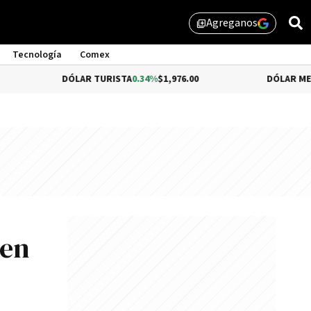
Agreganos
library_add
Tecnología
Comex
DÓLAR TURISTA
0.34%
$1,976.00
DÓLAR MEP
-0.54%
$1,5
 en