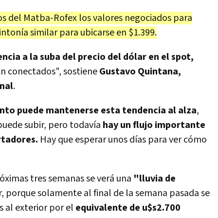
os del Matba-Rofex los valores negociados para
intonía similar para ubicarse en $1.399.
ia a la suba del precio del dólar en el spot,
n conectados", sostiene
Gustavo Quintana,
nal
.
nto puede mantenerse esta tendencia al alza
,
uede subir, pero todavía
hay un flujo importante
rtadores.
Hay que esperar unos días para ver cómo
próximas tres semanas se verá una
"lluvia de
, porque solamente al final de la semana pasada se
 al exterior por el
equivalente de u$s2.700