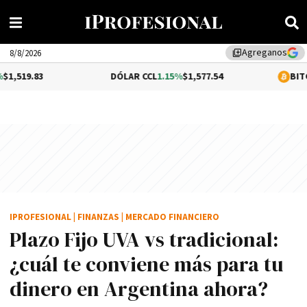
Agreganos
library_add
8/8/2026
DÓLAR CCL
1.15%
$1,577.54
BITCOIN
-0.18%
$
IPROFESIONAL
|
FINANZAS
|
MERCADO FINANCIERO
Plazo Fijo UVA vs tradicional:
¿cuál te conviene más para tu
dinero en Argentina ahora?