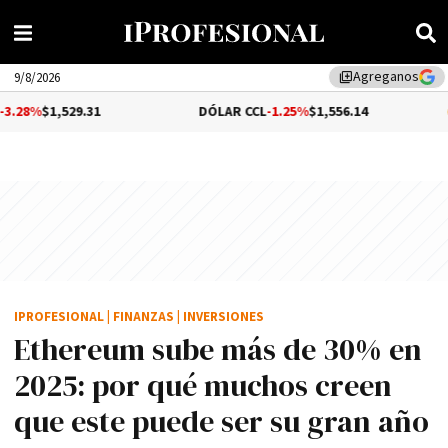
Agreganos
library_add
9/8/2026
9.31
DÓLAR CCL
-1.25%
$1,556.14
BITCOIN
IPROFESIONAL
|
FINANZAS
|
INVERSIONES
Ethereum sube más de 30% en
2025: por qué muchos creen
que este puede ser su gran año