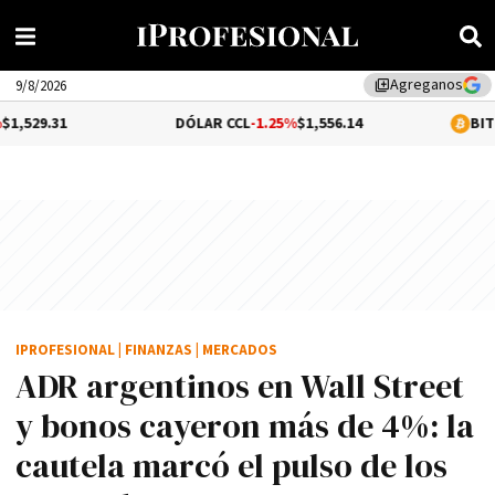
Agreganos
library_add
9/8/2026
DÓLAR CCL
-1.25%
$1,556.14
BITCOIN
0.95%
$
IPROFESIONAL
|
FINANZAS
|
MERCADOS
ADR argentinos en Wall Street
y bonos cayeron más de 4%: la
cautela marcó el pulso de los