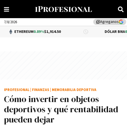
Agreganos
library_add
7/8/2026
EREUM
0.89%
$1,914.50
DÓLAR BNA
0.34%
$1,520.
IPROFESIONAL
|
FINANZAS
|
MEMORABILIA DEPORTIVA
Cómo invertir en objetos
deportivos y qué rentabilidad
pueden dejar