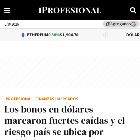
Agreganos
library_add
6/8/2026
ETHEREUM
0.38%
$1,904.70
DÓLAR BNA
0.34%
$
IPROFESIONAL
|
FINANZAS
|
MERCADOS
Los bonos en dólares
marcaron fuertes caídas y el
riesgo país se ubica por