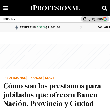
Agreganos
library_add
8/8/2026
ETHEREUM
0.32%
$1,903.60
DÓLAR BNA
$1,520.0
IPROFESIONAL
|
FINANZAS
|
CLAVE
Cómo son los préstamos para
jubilados que ofrecen Banco
Nación, Provincia y Ciudad