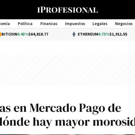
nomía
Política
Finanzas
Impuestos
Legales
Negocios
Management
.43%
$64,818.77
ETHEREUM
0.73%
$1,911.55
as en Mercado Pago de
: dónde hay mayor morosi