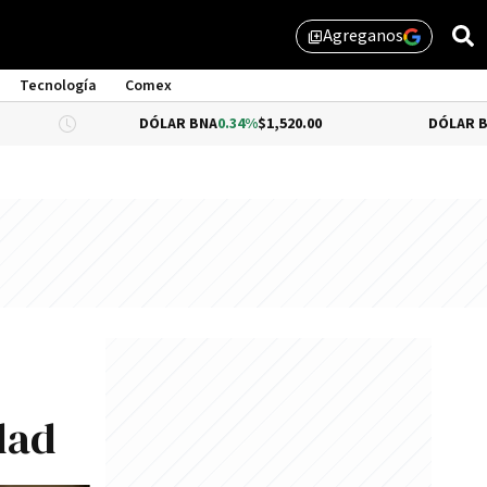
Agreganos
library_add
Tecnología
Comex
DÓLAR BNA
0.34%
$1,520.00
DÓLAR BLUE
-0.33%
dad