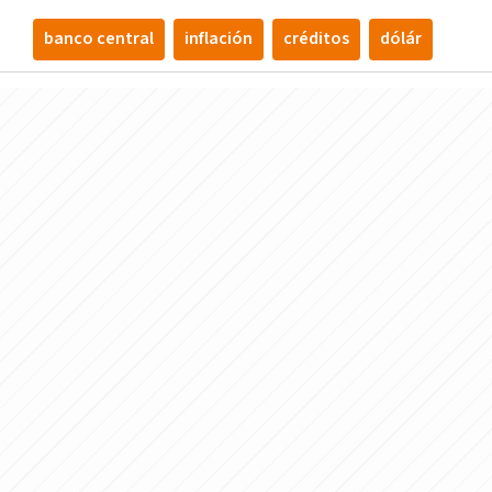
banco central
inflación
créditos
dólár