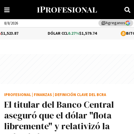
Agreganos
library_add
8/8/2026
DÓLAR CCL
0.27%
$1,579.74
BITCOIN
0.59%
$64
IPROFESIONAL
|
FINANZAS
|
DEFINICIÓN CLAVE DEL BCRA
El titular del Banco Central
aseguró que el dólar "flota
libremente" y relativizó la