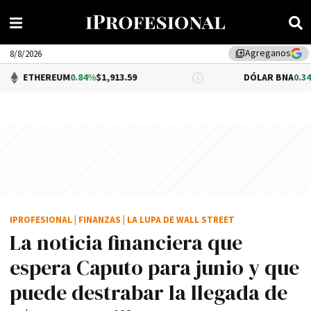
Agreganos
library_add
8/8/2026
UM
0.84%
$1,913.59
DÓLAR BNA
0.34%
$1,520.00
IPROFESIONAL
|
FINANZAS
|
LA LUPA DE WALL STREET
La noticia financiera que
espera Caputo para junio y que
puede destrabar la llegada de