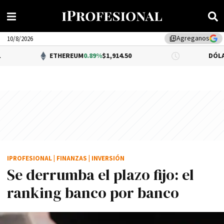
Agreganos
library_add
10/8/2026
ETHEREUM
0.89%
$1,914.50
DÓLAR BNA
0.34%
IPROFESIONAL
|
FINANZAS
|
INVERSIÓN
Se derrumba el plazo fijo: el
ranking banco por banco