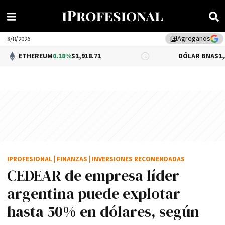
Agreganos
library_add
8/8/2026
EUM
0.18%
$1,918.71
DÓLAR BNA
$1,520.00
IPROFESIONAL
|
FINANZAS
|
INVERSIONES RECOMENDADAS
CEDEAR de empresa líder
argentina puede explotar
hasta 50% en dólares, según