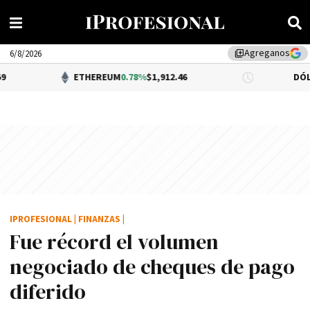
Agreganos
library_add
6/8/2026
ETHEREUM
0.78%
$1,912.46
DÓLAR BNA
$1,5
IPROFESIONAL
|
FINANZAS
|
Fue récord el volumen
negociado de cheques de pago
diferido