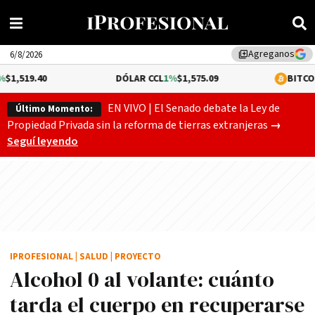
Agreganos
library_add
6/8/2026
DÓLAR CCL
1%
$1,575.09
BITCOIN
0.05%
$64,
EN VIVO | El Senado debate la Ley de
Último Momento:
El Senado
Propiedad Privada sin la reforma de tierras extranjeras
→
Seguí leyendo
IPROFESIONAL
|
SALUD
|
PROYECTO
Alcohol 0 al volante: cuánto
tarda el cuerpo en recuperarse