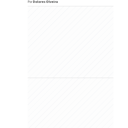
Por
Dolores Olveira