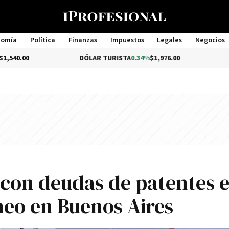
nomía
Política
Finanzas
Impuestos
Legales
Negocios
Management
DÓLAR TURISTA
0.34%
$1,976.00
DÓLAR ME
 con deudas de patentes 
neo en Buenos Aires