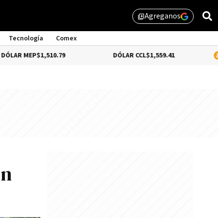
Agreganos
library_add
Tecnología
Comex
P
$1,510.79
DÓLAR CCL
$1,559.41
BITCOIN
0
en