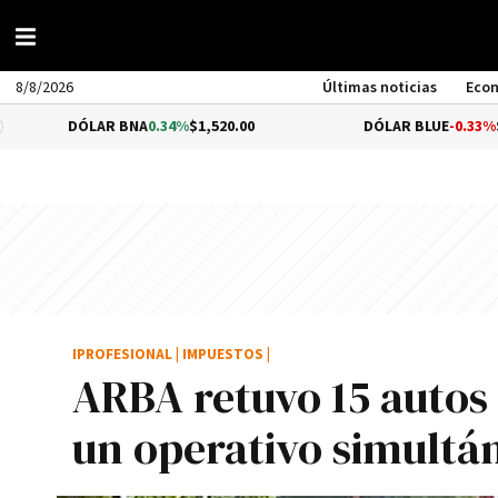
8/8/2026
Últimas noticias
Eco
ÓLAR BNA
0.34%
$1,520.00
DÓLAR BLUE
-0.33%
$1,540.00
IPROFESIONAL
|
IMPUESTOS
|
ARBA retuvo 15 autos
un operativo simultá