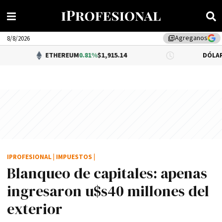
Agreganos
library_add
8/8/2026
ETHEREUM
0.81%
$1,915.14
DÓLAR BNA
$1,52
IPROFESIONAL
|
IMPUESTOS
|
Blanqueo de capitales: apenas
ingresaron u$s40 millones del
exterior