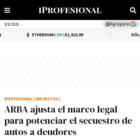
Agreganos
library_add
8/8/2026
ETHEREUM
0.39%
$1,922.89
DÓLAR BNA
$1,5
IPROFESIONAL
|
IMPUESTOS
|
ARBA ajusta el marco legal
para potenciar el secuestro de
autos a deudores