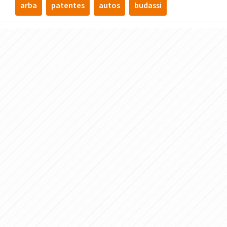
arba
patentes
autos
budassi