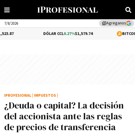
Agreganos
library_add
7/8/2026
DÓLAR CCL
0.27%
$1,579.74
BITCOIN
0.66%
$64,
IPROFESIONAL
|
IMPUESTOS
|
¿Deuda o capital? La decisión
del accionista ante las reglas
de precios de transferencia