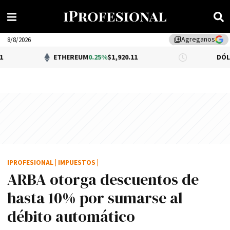
Agreganos
library_add
8/8/2026
ETHEREUM
0.25%
$1,920.11
DÓLAR BNA
$1,5
IPROFESIONAL
|
IMPUESTOS
|
ARBA otorga descuentos de
hasta 10% por sumarse al
débito automático