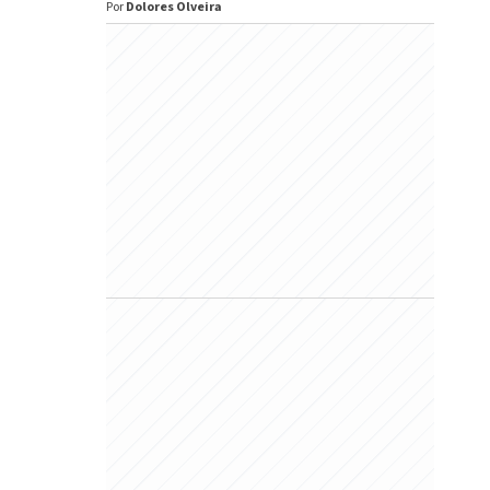
Por
Dolores Olveira