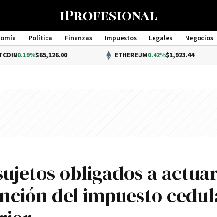
nomía
Política
Finanzas
Impuestos
Legales
Negocios
Management
$65,126.00
ETHEREUM
0.42%
$1,923.44
sujetos obligados a actua
nción del impuesto cedul