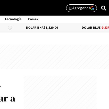
Agreganos
library_add
Tecnología
Comex
DÓLAR BNA
$1,520.00
DÓLAR BLUE
-0.33%
$1,525.00
r
ar a