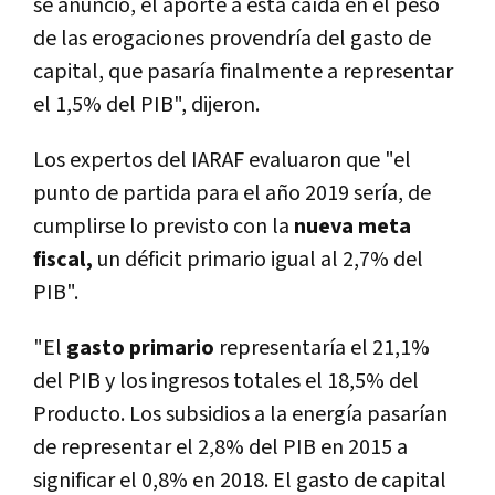
se anunció, el aporte a esta caí­da en el peso
de las erogaciones provendrí­a del gasto de
capital, que pasarí­a finalmente a representar
el 1,5% del PIB", dijeron.
Los expertos del IARAF evaluaron que "el
punto de partida para el año 2019 serí­a, de
cumplirse lo previsto con la
nueva meta
fiscal,
un déficit primario igual al 2,7% del
PIB".
"El
gasto primario
representarí­a el 21,1%
del PIB y los ingresos totales el 18,5% del
Producto. Los subsidios a la energí­a pasarí­an
de representar el 2,8% del PIB en 2015 a
significar el 0,8% en 2018. El gasto de capital